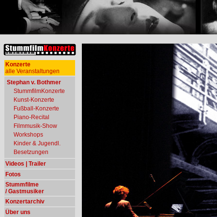
Konzerte
alle Veranstaltungen
Stephan v. Bothmer
StummfilmKonzerte
Kunst-Konzerte
Fußball-Konzerte
Piano-Recital
Filmmusik-Show
Workshops
Kinder & Jugendl.
Besetzungen
Videos | Trailer
Fotos
Stummfilme
/ Gastmusiker
Konzertarchiv
Über uns