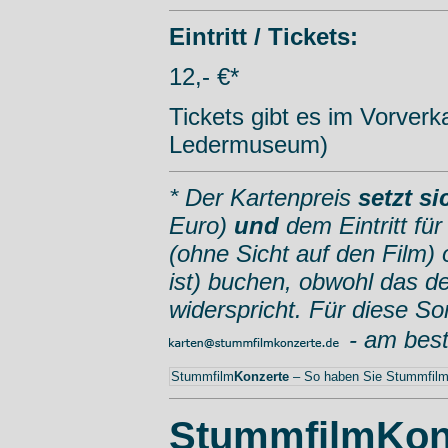
Eintritt / Tickets:
12,- €*
Tickets gibt es im Vorve
Ledermuseum)
* Der Kartenpreis
setzt s
Euro)
und
dem Eintritt fü
(ohne Sicht auf den Film) 
ist) buchen, obwohl das d
widerspricht. Für diese So
- am bes
Stummfilm
Konzerte
– So haben Sie Stummfilme
StummfilmKon