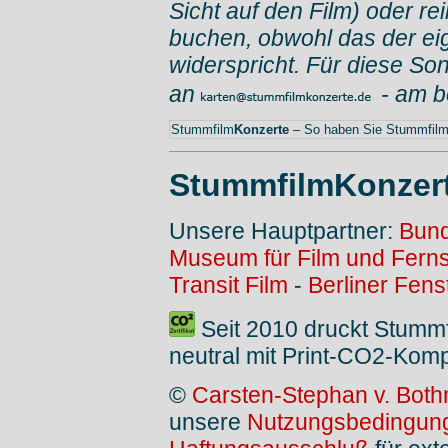
Sicht auf den Film) oder re
buchen, obwohl das der ei
widerspricht. Für diese Son
an
- am 
Stummfilm
Konzerte
– So haben Sie Stummfilme
StummfilmKonzer
Unsere Hauptpartner:
Bund
Museum für Film und Fern
Transit Film
-
Berliner Fens
Seit 2010 druckt Stumm
neutral mit Print-CO2-Kom
©
Carsten-Stephan v. Both
unsere
Nutzungsbedingun