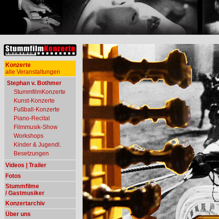
Konzerte
alle Veranstaltungen
Stephan v. Bothmer
StummfilmKonzerte
Kunst-Konzerte
Fußball-Konzerte
Piano-Recital
Filmmusik-Show
Workshops
Kinder & Jugendl.
Besetzungen
Videos | Trailer
Fotos
Stummfilme
/ Gastmusiker
Konzertarchiv
Über uns