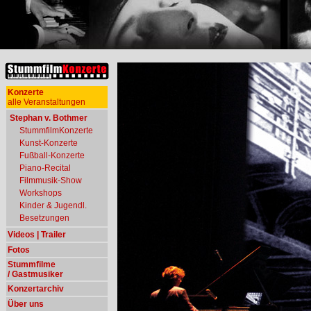
Konzerte
alle Veranstaltungen
Stephan v. Bothmer
StummfilmKonzerte
Kunst-Konzerte
Fußball-Konzerte
Piano-Recital
Filmmusik-Show
Workshops
Kinder & Jugendl.
Besetzungen
Videos | Trailer
Fotos
Stummfilme
/ Gastmusiker
Konzertarchiv
Über uns