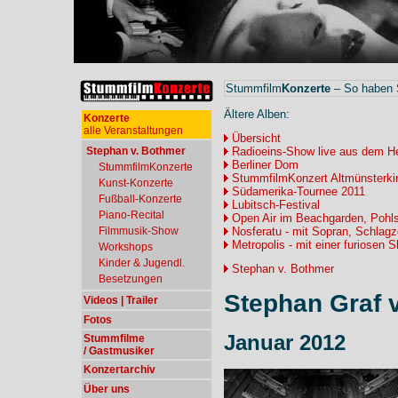
Stummfilm
Konzerte
– So haben S
Ältere Alben:
Konzerte
alle Veranstaltungen
Übersicht
Stephan v. Bothmer
Radioeins-Show live aus dem H
Berliner Dom
StummfilmKonzerte
StummfilmKonzert Altmünsterki
Kunst-Konzerte
Südamerika-Tournee 2011
Fußball-Konzerte
Lubitsch-Festival
Piano-Recital
Open Air im Beachgarden, Pohls
Filmmusik-Show
Nosferatu - mit Sopran, Schlagz
Metropolis - mit einer furiosen
Workshops
Kinder & Jugendl.
Stephan v. Bothmer
Besetzungen
Stephan Graf 
Videos | Trailer
Fotos
Januar 2012
Stummfilme
/ Gastmusiker
Konzertarchiv
Über uns