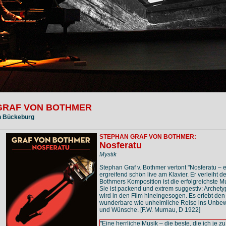
GRAF VON BOTHMER
n Bückeburg
STEPHAN GRAF VON BOTHMER:
Nosferatu
Mystik
Stephan Graf v. Bothmer vertont "Nosferatu – 
ergreifend schön live am Klavier. Er verleiht d
Bothmers Komposition ist die erfolgreichste 
Sie ist packend und extrem suggestiv: Arche
wird in den Film hineingesogen. Es erlebt de
wunderbare wie unheimliche Reise ins Unbew
und Wünsche. [F.W. Murnau, D 1922]
"Eine herrliche Musik – die beste, die ich je