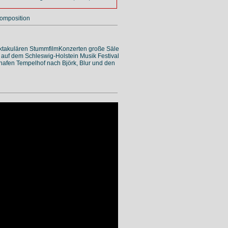
omposition
pektakulären StummfilmKonzerten große Säle
at auf dem Schleswig-Holstein Musik Festival
ghafen Tempelhof nach Björk, Blur und den