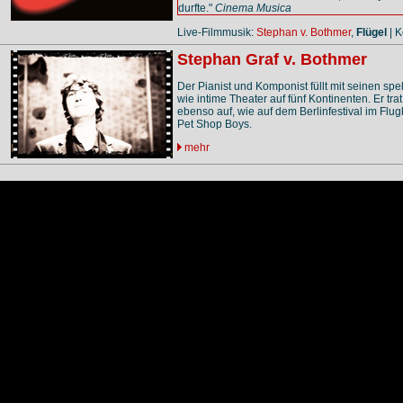
durfte."
Cinema Musica
Live-Filmmusik:
Stephan v. Bothmer
,
Flügel
| K
Stephan Graf v. Bothmer
Der Pianist und Komponist füllt mit seinen s
wie intime Theater auf fünf Kontinenten. Er tr
ebenso auf, wie auf dem Berlinfestival im Flu
Pet Shop Boys.
mehr