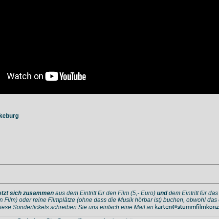
keburg
etzt sich zusammen
aus dem Eintritt für den Film (5,- Euro)
und
dem Eintritt für da
n Film) oder reine Filmplätze (ohne dass die Musik hörbar ist) buchen, obwohl da
diese Sondertickets schreiben Sie uns einfach eine Mail an