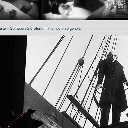
rte
– So haben Sie Stummfilme noch nie gehört.