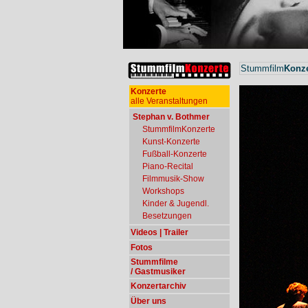
Stummfilm
Konze
Konzerte
alle Veranstaltungen
Stephan v. Bothmer
StummfilmKonzerte
Kunst-Konzerte
Fußball-Konzerte
Piano-Recital
Filmmusik-Show
Workshops
Kinder & Jugendl.
Besetzungen
Videos | Trailer
Fotos
Stummfilme
/ Gastmusiker
Konzertarchiv
Über uns