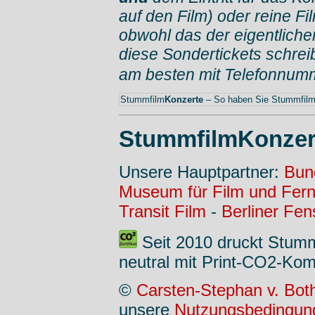
auf den Film) oder reine Fi
obwohl das der eigentlich
diese Sondertickets schrei
am besten mit Telefonnum
Stummfilm
Konzerte
– So haben Sie Stummfilme
StummfilmKonzer
Unsere Hauptpartner:
Bun
Museum für Film und Fer
Transit Film
-
Berliner Fen
Seit 2010 druckt Stum
neutral mit Print-CO2-Kom
©
Carsten-Stephan v. Bot
unsere
Nutzungsbedingun