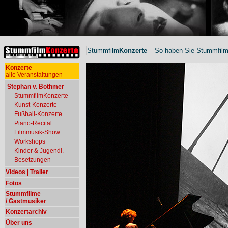
Stummfilm
Konzerte
– So haben Sie Stummfilme
Konzerte
alle Veranstaltungen
Stephan v. Bothmer
StummfilmKonzerte
Kunst-Konzerte
Fußball-Konzerte
Piano-Recital
Filmmusik-Show
Workshops
Kinder & Jugendl.
Besetzungen
Videos | Trailer
Fotos
Stummfilme
/ Gastmusiker
Konzertarchiv
Über uns