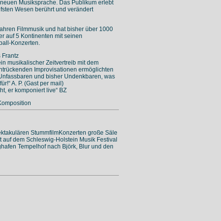
r neuen Musiksprache. Das Publikum erlebt
efsten Wesen berührt und verändert
Jahren Filmmusik und hat bisher über 1000
er auf 5 Kontinenten mit seinen
all-Konzerten.
s Frantz
in musikalischer Zeitvertreib mit dem
trückenden Improvisationen ermöglichten
 Unfassbaren und bisher Undenkbaren, was
r!“ A. P. (Gast per mail)
t, er komponiert live“ BZ
Komposition
spektakulären StummfilmKonzerten große Säle
rat auf dem Schleswig-Holstein Musik Festival
ughafen Tempelhof nach Björk, Blur und den