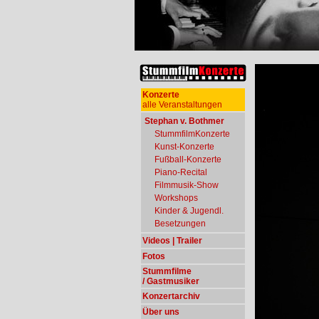
Konzerte
alle Veranstaltungen
Stephan v. Bothmer
StummfilmKonzerte
Kunst-Konzerte
Fußball-Konzerte
Piano-Recital
Filmmusik-Show
Workshops
Kinder & Jugendl.
Besetzungen
Videos | Trailer
Fotos
Stummfilme
/ Gastmusiker
Konzertarchiv
Über uns