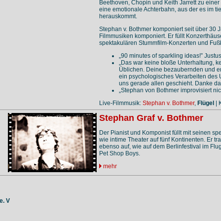
Beethoven, Chopin und Keith Jarrett zu eine
eine emotionale Achterbahn, aus der es im ti
herauskommt.
Stephan v. Bothmer komponiert seit über 30 
Filmmusiken komponiert. Er füllt Konzerthäus
spektakulären Stummfilm-Konzerten und Fußb
„90 minutes of sparkling ideas!” Justu
„Das war keine bloße Unterhaltung, ke
Üblichen. Deine bezaubernden und en
ein psychologisches Verarbeiten des
uns gerade allen geschieht. Danke dafü
„Stephan von Bothmer improvisiert nich
Live-Filmmusik:
Stephan v. Bothmer
,
Flügel
| 
Stephan Graf v. Bothmer
Der Pianist und Komponist füllt mit seinen 
wie intime Theater auf fünf Kontinenten. Er t
ebenso auf, wie auf dem Berlinfestival im Fl
Pet Shop Boys.
mehr
e. V