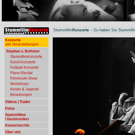
Stummfilm
Konzerte
– So haben Sie Stummfilm
Konzerte
alle Veranstaltungen
Stephan v. Bothmer
StummfilmKonzerte
Kunst-Konzerte
Fußball-Konzerte
Piano-Recital
Filmmusik-Show
Workshops
Kinder & Jugendl.
Besetzungen
Videos | Trailer
Fotos
Stummfilme
/ Gastmusiker
Konzertarchiv
Über uns