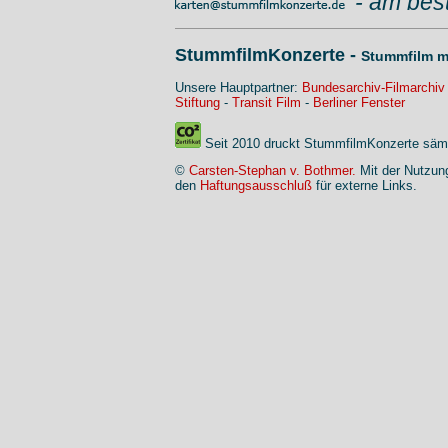
- am bes
StummfilmKonzerte -
Stummfilm m
Unsere Hauptpartner:
Bundesarchiv-Filmarchiv
Stiftung
-
Transit Film
-
Berliner Fenster
Seit 2010 druckt StummfilmKonzerte sämt
©
Carsten-Stephan v. Bothmer.
Mit der Nutzung
den
Haftungsausschluß
für externe Links.