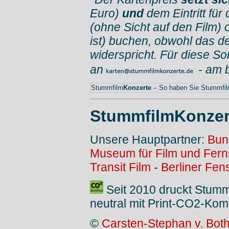
Euro)
und
dem Eintritt für
(ohne Sicht auf den Film) 
ist) buchen, obwohl das d
widerspricht. Für diese So
an
- am 
Stummfilm
Konzerte
– So haben Sie Stummfilm
StummfilmKonzer
Unsere Hauptpartner:
Bun
Museum für Film und Fer
Transit Film
-
Berliner Fen
Seit 2010 druckt Stum
neutral mit Print-CO2-Kom
©
Carsten-Stephan v. Bot