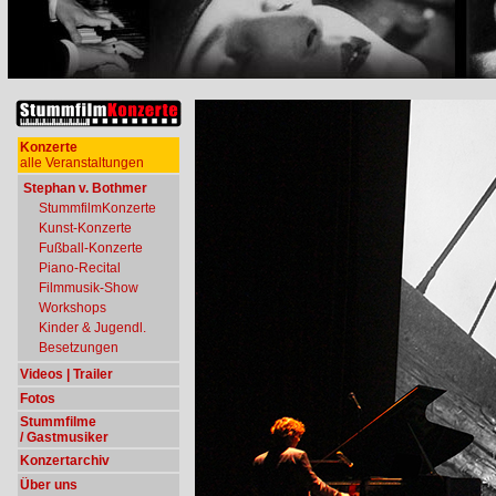
Konzerte
alle Veranstaltungen
Stephan v. Bothmer
StummfilmKonzerte
Kunst-Konzerte
Fußball-Konzerte
Piano-Recital
Filmmusik-Show
Workshops
Kinder & Jugendl.
Besetzungen
Videos | Trailer
Fotos
Stummfilme
/ Gastmusiker
Konzertarchiv
Über uns