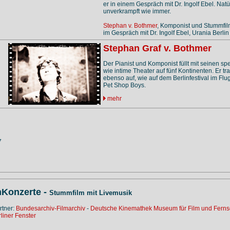
er in einem Gespräch mit Dr. Ingolf Ebel. Nat
unverkrampft wie immer.
Stephan v. Bothmer
, Komponist und Stummfilm
im Gespräch mit Dr. Ingolf Ebel, Urania Berlin
Stephan Graf v. Bothmer
Der Pianist und Komponist füllt mit seinen 
wie intime Theater auf fünf Kontinenten. Er t
ebenso auf, wie auf dem Berlinfestival im Fl
Pet Shop Boys.
mehr
7
Konzerte -
Stummfilm mit Livemusik
rtner:
Bundesarchiv-Filmarchiv
-
Deutsche Kinemathek Museum für Film und Fern
liner Fenster