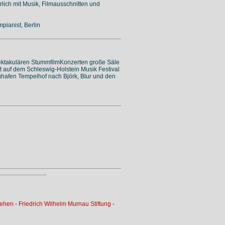
ürlich mit Musik, Filmausschnitten und
pianist, Berlin
spektakulären StummfilmKonzerten große Säle
rat auf dem Schleswig-Holstein Musik Festival
ughafen Tempelhof nach Björk, Blur und den
sehen
-
Friedrich Wilhelm Murnau Stiftung
-