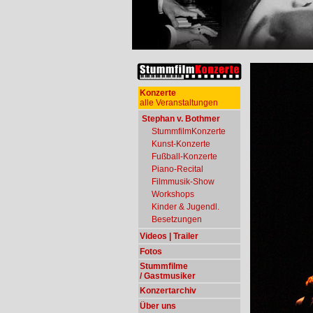
Konzerte
alle Veranstaltungen
Stephan v. Bothmer
StummfilmKonzerte
Kunst-Konzerte
Fußball-Konzerte
Piano-Recital
Filmmusik-Show
Workshops
Kinder & Jugendl.
Besetzungen
Videos | Trailer
Fotos
Stummfilme
/ Gastmusiker
Konzertarchiv
Über uns