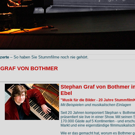
zerte
– So haben Sie Stummfilme noch nie gehört.
 GRAF VON BOTHMER
Stephan Graf von Bothmer im
Ebel
"Musik für die Bilder - 20 Jahre Stummfilm
Mit Beispielen und musikalischen Einlagen
Seit 20 Jahren komponiert Stephan v. Bothm
präsentiert sie live in einer Show. Mit seine
170.000 Gäste auf 5 Kontinenten - und ersch
Markt und eine eigenständige filmmusikalisc
Wie er das gemacht hat, worum es Bothmer geh