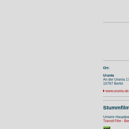
Ort:
Urania
An der Urania 1
10787 Berlin
www.urania.de
Stummfilm
Unsere Hauptpa
Transit Film
-
Ber