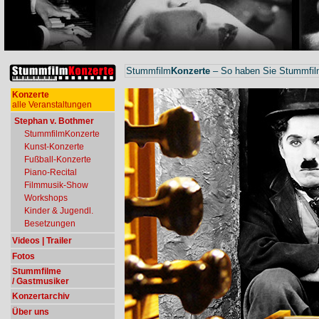
Stummfilm
Konzerte
– So haben Sie Stummfilm
Konzerte
alle Veranstaltungen
Stephan v. Bothmer
StummfilmKonzerte
Kunst-Konzerte
Fußball-Konzerte
Piano-Recital
Filmmusik-Show
Workshops
Kinder & Jugendl.
Besetzungen
Videos | Trailer
Fotos
Stummfilme
/ Gastmusiker
Konzertarchiv
Über uns