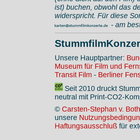
ist) buchen, obwohl das d
widerspricht. Für diese So
- am bes
StummfilmKonzer
Unsere Hauptpartner:
Bun
Museum für Film und Fer
Transit Film
-
Berliner Fens
Seit 2010 druckt Stum
neutral mit Print-CO2-Kom
©
Carsten-Stephan v. Bot
unsere
Nutzungsbedingu
Haftungsausschluß
für ext