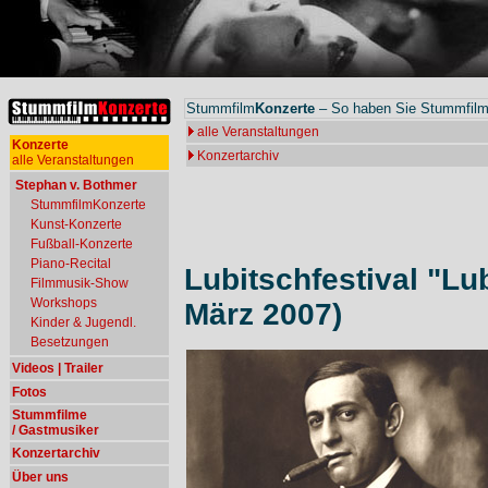
Stummfilm
Konzerte
– So haben Sie Stummfilme
alle Veranstaltungen
Konzerte
Konzertarchiv
alle Veranstaltungen
Stephan v. Bothmer
StummfilmKonzerte
Kunst-Konzerte
Fußball-Konzerte
Piano-Recital
Lubitschfestival "Lub
Filmmusik-Show
Workshops
März 2007)
Kinder & Jugendl.
Besetzungen
Videos | Trailer
Fotos
Stummfilme
/ Gastmusiker
Konzertarchiv
Über uns