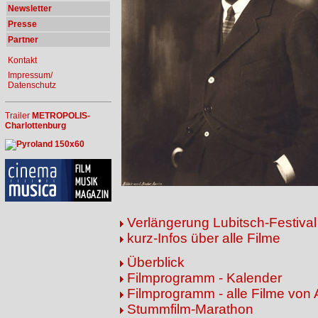
Newsletter
Presse
Partner
Kontakt
Impressum/
Datenschutz
Trailer
METROPOLIS-
Charlottenburg
Verlängerung Lubitsch-Festival
kurz-Infos über alle Filme
Überblick
Filmprogramm - Kalender
Filmprogramm - alle Filme von 
Stummfilm-Marathon