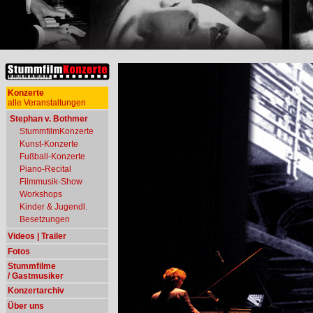
Konzerte
alle Veranstaltungen
Stephan v. Bothmer
StummfilmKonzerte
Kunst-Konzerte
Fußball-Konzerte
Piano-Recital
Filmmusik-Show
Workshops
Kinder & Jugendl.
Besetzungen
Videos | Trailer
Fotos
Stummfilme
/ Gastmusiker
Konzertarchiv
Über uns