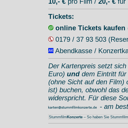
10,- €
pro Film /
20,- €
für
Tickets:
online Tickets kaufen
0179 / 37 93 503 (Rese
Abendkasse / Konzertka
Der Kartenpreis setzt sich
Euro)
und
dem Eintritt fü
(ohne Sicht auf den Film) 
ist) buchen, obwohl das d
widerspricht. Für diese So
- am bes
Stummfilm
Konzerte
– So haben Sie Stummfilme