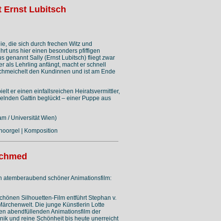
 Ernst Lubitsch
e, die sich durch frechen Witz und
rt uns hier einen besonders pfiffigen
 genannt Sally (Ernst Lubitsch) fliegt zwar
 als Lehrling anfängt, macht er schnell
s, schmeichelt den Kundinnen und ist am Ende
ielt er einen einfallsreichen Heiratsvermittler,
helnden Gattin beglückt – einer Puppe aus
m / Universität Wien)
inoorgel | Komposition
Achmed
in atemberaubend schöner Animationsfilm:
hönen Silhouetten-Film entführt Stephan v.
Märchenwelt. Die junge Künstlerin Lotte
ten abendfüllenden Animationsfilm der
hnik und reine Schönheit bis heute unerreicht