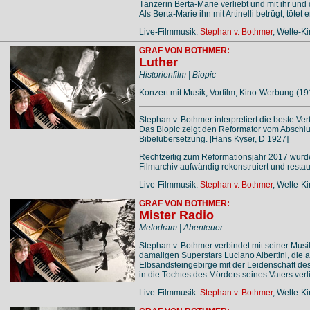
Tänzerin Berta-Marie verliebt und mit ihr und d
Als Berta-Marie ihn mit Artinelli betrügt, töte
Live-Filmmusik:
Stephan v. Bothmer
, Welte-K
GRAF VON BOTHMER:
Luther
Historienfilm | Biopic
Konzert mit Musik, Vorfilm, Kino-Werbung (19
Stephan v. Bothmer interpretiert die beste Ve
Das Biopic zeigt den Reformator vom Abschlu
Bibelübersetzung. [Hans Kyser, D 1927]
Rechtzeitig zum Reformationsjahr 2017 wurd
Filmarchiv aufwändig rekonstruiert und restaur
Live-Filmmusik:
Stephan v. Bothmer
, Welte-K
GRAF VON BOTHMER:
Mister Radio
Melodram | Abenteuer
Stephan v. Bothmer verbindet mit seiner Mu
damaligen Superstars Luciano Albertini, die
Elbsandsteingebirge mit der Leidenschaft des
in die Tochtes des Mörders seines Vaters ver
Live-Filmmusik:
Stephan v. Bothmer
, Welte-K