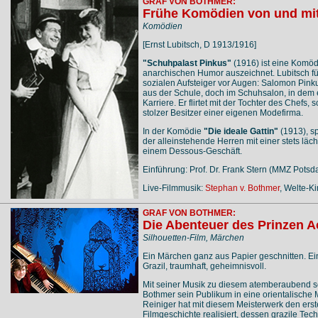
GRAF VON BOTHMER:
Frühe Komödien von und mit
Komödien
[Ernst Lubitsch, D 1913/1916]
"Schuhpalast Pinkus"
(1916) ist eine Komödi
anarchischen Humor auszeichnet. Lubitsch füh
sozialen Aufsteiger vor Augen: Salomon Pinkus
aus der Schule, doch im Schuhsalon, in dem er
Karriere. Er flirtet mit der Tochter des Chef
stolzer Besitzer einer eigenen Modefirma.
In der Komödie
"Die ideale Gattin"
(1913), sp
der alleinstehende Herren mit einer stets läc
einem Dessous-Geschäft.
Einführung: Prof. Dr. Frank Stern (MMZ Potsda
Live-Filmmusik:
Stephan v. Bothmer
, Welte-K
GRAF VON BOTHMER:
Die Abenteuer des Prinzen 
Silhouetten-Film, Märchen
Ein Märchen ganz aus Papier geschnitten. E
Grazil, traumhaft, geheimnisvoll.
Mit seiner Musik zu diesem atemberaubend sc
Bothmer sein Publikum in eine orientalische 
Reiniger hat mit diesem Meisterwerk den ers
Filmgeschichte realisiert, dessen grazile Tec