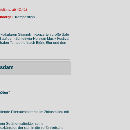
ioEins, ab 42:41)
inoorgel
| Komposition
spektakulären StummfilmKonzerten große Säle
rat auf dem Schleßwig-Holstein Musik Festival
ughafen Tempelhof nach Björk, Blur und den
tsdam
920er"
eifende Eifersuchtsdrama im Zirkusmilieu mit
.
dem Gefängnisdirektor seine
künstler, der sich in die verführerische