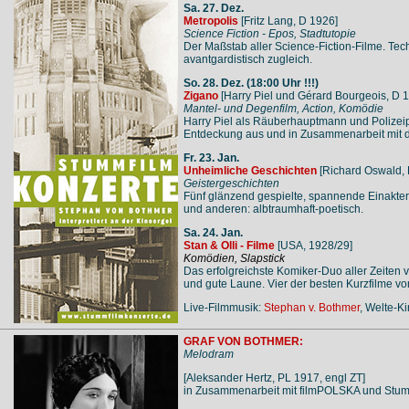
Sa. 27. Dez.
Metropolis
[Fritz Lang, D 1926]
Science Fiction - Epos, Stadtutopie
Der Maßstab aller Science-Fiction-Filme. Te
avantgardistisch zugleich.
So. 28. Dez. (18:00 Uhr !!!)
Zigano
[Harry Piel und Gérard Bourgeois, D 
Mantel- und Degenfilm, Action, Komödie
Harry Piel als Räuberhauptmann und Polizeip
Entdeckung aus und in Zusammenarbeit mit d
Fr. 23. Jan.
Unheimliche Geschichten
[Richard Oswald, 
Geistergeschichten
Fünf glänzend gespielte, spannende Einakte
und anderen: albtraumhaft-poetisch.
Sa. 24. Jan.
Stan & Olli - Filme
[USA, 1928/29]
Komödien, Slapstick
Das erfolgreichste Komiker-Duo aller Zeiten v
und gute Laune. Vier der besten Kurzfilme vo
Live-Filmmusik:
Stephan v. Bothmer
, Welte-K
GRAF VON BOTHMER:
Melodram
[Aleksander Hertz, PL 1917, engl ZT]
in Zusammenarbeit mit filmPOLSKA und Stum