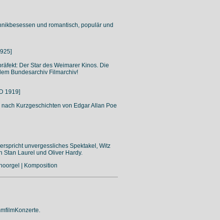
chnikbesessen und romantisch, populär und
1925]
räfekt: Der Star des Weimarer Kinos. Die
em Bundesarchiv Filmarchiv!
D 1919]
r nach Kurzgeschichten von Edgar Allan Poe
erspricht unvergessliches Spektakel, Witz
n Stan Laurel und Oliver Hardy.
inoorgel | Komposition
mfilmKonzerte.