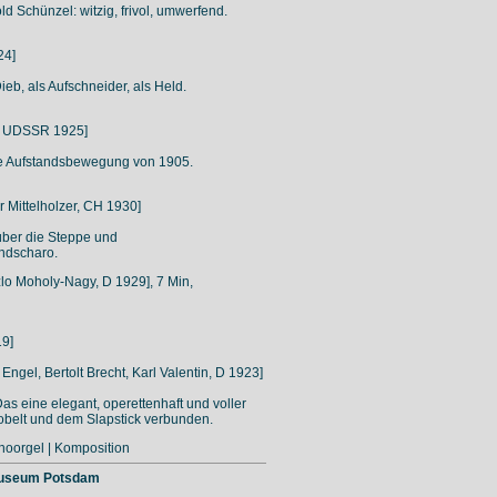
 Schünzel: witzig, frivol, umwerfend.
24]
eb, als Aufschneider, als Held.
n, UDSSR 1925]
he Aufstandsbewegung von 1905.
r Mittelholzer, CH 1930]
über die Steppe und
andscharo.
lo Moholy-Nagy, D 1929], 7 Min,
19]
 Engel, Bertolt Brecht, Karl Valentin, D 1923]
s eine elegant, operettenhaft und voller
belt und dem Slapstick verbunden.
inoorgel | Komposition
mmuseum Potsdam