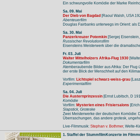
Ein schwungvolle Komödie der Marke Reinhold
Sa. 09. Mai
Der Dieb von Bagdad
[Raoul Walsh, USA 19
Abenteuerfilm
Douglas Fairbanks unterwegs im Orient: als Di
Sa. 30. Mai
Panzerkreuzer Potemkin
[Sergej Eisenstei
Russischer Revolutionsfilm
Eisensteins Meisterwerk über die dramatisc
Fr. 03. Juli
Walter Mittelholzers Afrika-Flug 1930
[Walte
Dokumentarfilm
Atemberaubende Bilder aus Afrika: Der Flug 
der erste Blick der Menschheit auf den Kilim
Vorfilm:
Lichtspiel schwarz-weiss-grau
[Lasz
Experimentalfilm
Sa. 04. Juli
Die Austernprinzessin
[Ernst Lubitsch, D 19
Komödie
Vorfilm:
Mysterien eines Frisiersalons
[Erich
Slapstick, Groteske
Zwei Meisterwerke der deutschen Komödie: Da
Überraschungen, das andere grotesk, ungeho
Live-Filmmusik:
Stephan v. Bothmer
, Welte-K
1. Staffel der StummfilmKonzerte im Fil