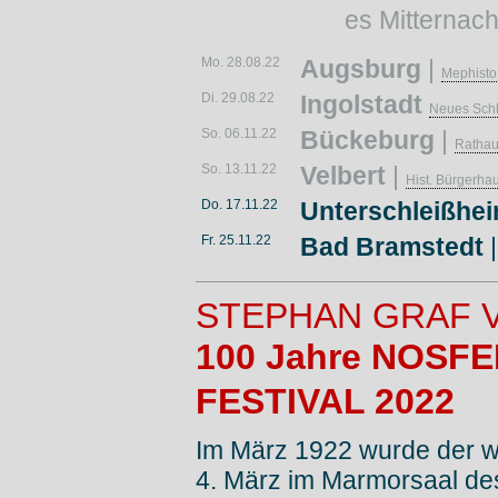
es Mitternach
Mo. 28.08.22
Augsburg
|
Mephisto
Di. 29.08.22
Ingolstadt
Neues Sch
So. 06.11.22
Bückeburg
|
Rathau
So. 13.11.22
Velbert
|
Hist. Bürgerh
Do. 17.11.22
Unterschleißhe
Fr. 25.11.22
Bad Bramstedt
STEPHAN GRAF 
100 Jahre NOSF
FESTIVAL 2022
Im März 1922 wurde der w
4. März im Marmorsaal de