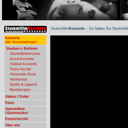
Stummfilm
Konzerte
– So haben Sie Stummfilm
Konzerte
alle Veranstaltungen
Stephan v. Bothmer
StummfilmKonzerte
Kunst-Konzerte
Fußball-Konzerte
Piano-Recital
Filmmusik-Show
Workshops
Kinder & Jugendl.
Besetzungen
Videos | Trailer
Fotos
Stummfilme
/ Gastmusiker
Konzertarchiv
Über uns