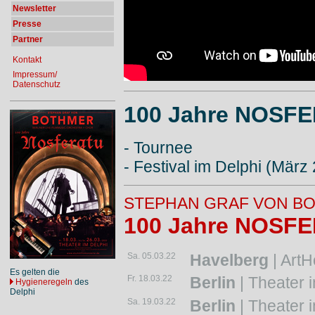
Newsletter
Presse
Partner
Kontakt
Impressum/
Datenschutz
100 Jahre NOSF
- Tournee
- Festival im Delphi (März
STEPHAN GRAF VON B
100 Jahre NOSF
Sa. 05.03.22
Havelberg
| ArtH
Es gelten die
Fr. 18.03.22
Berlin
| Theater i
Hygieneregeln
des
Delphi
Sa. 19.03.22
Berlin
| Theater i