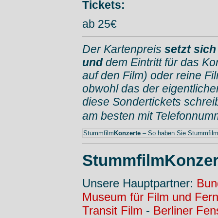
Tickets:
ab 25€
Der Kartenpreis
setzt sic
und
dem Eintritt für das K
auf den Film) oder reine Fi
obwohl das der eigentlich
diese Sondertickets schrei
am besten mit Telefonnum
Stummfilm
Konzerte
– So haben Sie Stummfilme
StummfilmKonzer
Unsere Hauptpartner:
Bun
Museum für Film und Fer
Transit Film
-
Berliner Fen