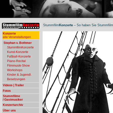
Stummfilm
Konzerte
– So haben Sie Stummfilme
Konzerte
alle Veranstaltungen
Stephan v. Bothmer
StummfilmKonzerte
Kunst-Konzerte
Fußball-Konzerte
Piano-Recital
Filmmusik-Show
Workshops
Kinder & Jugendl.
Besetzungen
Videos | Trailer
Fotos
Stummfilme
/ Gastmusiker
Konzertarchiv
Über uns