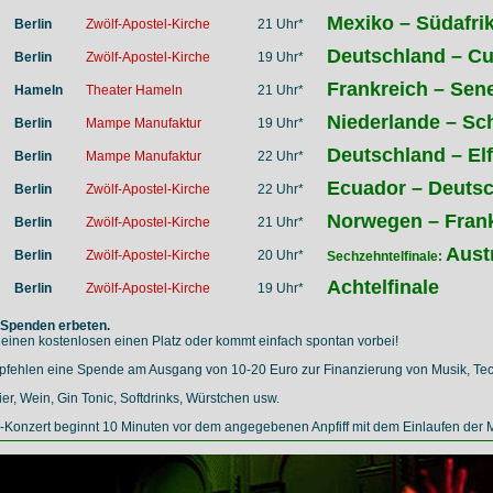
Mexiko – Südafri
Berlin
Zwölf-Apostel-Kirche
21 Uhr*
Deutschland – C
Berlin
Zwölf-Apostel-Kirche
19 Uhr*
Frankreich – Sen
Hameln
Theater Hameln
21 Uhr*
Niederlande – S
Berlin
Mampe Manufaktur
19 Uhr*
Deutschland – El
Berlin
Mampe Manufaktur
22 Uhr*
Ecuador – Deuts
Berlin
Zwölf-Apostel-Kirche
22 Uhr*
Norwegen – Fran
Berlin
Zwölf-Apostel-Kirche
21 Uhr*
Aust
Berlin
Zwölf-Apostel-Kirche
20 Uhr*
Sechzehntelfinale:
Achtelfinale
Berlin
Zwölf-Apostel-Kirche
19 Uhr*
 Spenden erbeten.
 einen kostenlosen einen Platz oder kommt einfach spontan vorbei!
pfehlen eine Spende am Ausgang von 10-20 Euro zur Finanzierung von Musik, Tec
 Bier, Wein, Gin Tonic, Softdrinks, Würstchen usw.
-Konzert beginnt 10 Minuten vor dem angegebenen Anpfiff mit dem Einlaufen der 