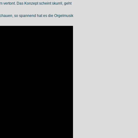
 vertont. Das Konzept scheint skurril, geht
schauen, so spannend hat es die Orgelmusik