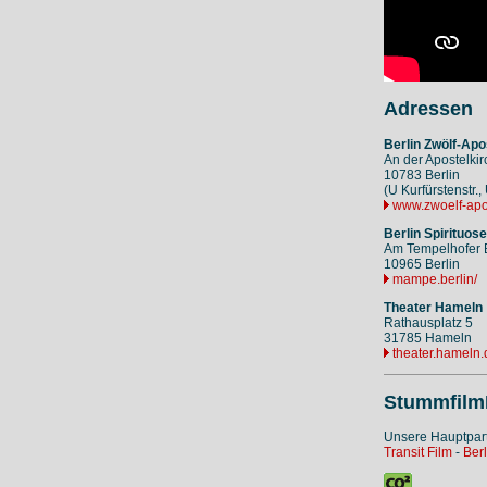
Adressen
Berlin Zwölf-Apo
An der Apostelkir
10783 Berlin
(U Kurfürstenstr.
www.zwoelf-apos
Berlin Spirituo
Am Tempelhofer 
10965 Berlin
mampe.berlin/
Theater Hameln
Rathausplatz 5
31785 Hameln
theater.hameln.
Stummfilm
Unsere Hauptpar
Transit Film
-
Berl