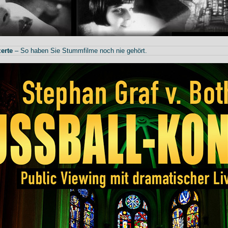
erte
– So haben Sie Stummfilme noch nie gehört.