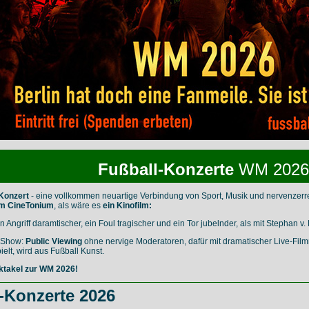
Fußball-Konzerte
WM 2026
-Konzert
- eine vollkommen neuartige Verbindung von Sport, Musik und nervenzerr
m CineTonium
, als wäre es
ein Kinofilm:
n Angriff daramtischer, ein Foul tragischer und ein Tor jubelnder, als mit Stephan v
e Show:
Public Viewing
ohne nervige Moderatoren, dafür mit dramatischer Live-Film
elt, wird aus Fußball Kunst.
ktakel zur WM 2026!
-Konzerte 2026