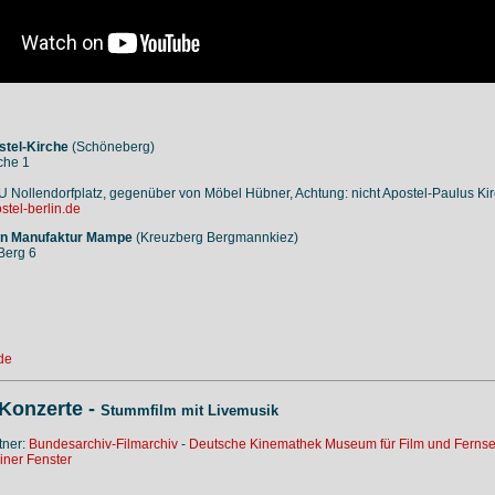
stel-Kirche
(Schöneberg)
che 1
, U Nollendorfplatz, gegenüber von Möbel Hübner, Achtung: nicht Apostel-Paulus Kir
tel-berlin.de
sen Manufaktur Mampe
(Kreuzberg Bergmannkiez)
Berg 6
de
Konzerte -
Stummfilm mit Livemusik
tner:
Bundesarchiv-Filmarchiv
-
Deutsche Kinemathek Museum für Film und Ferns
iner Fenster