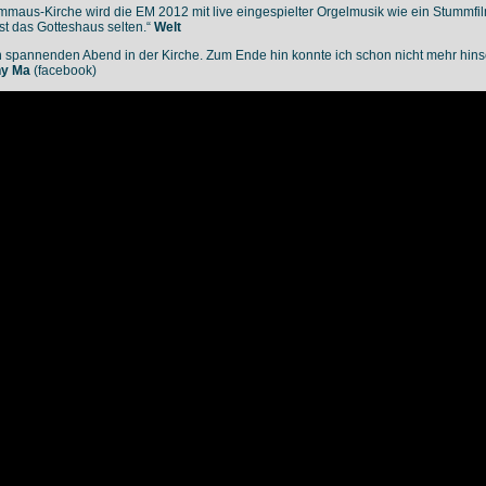
Emmaus-Kirche wird die EM 2012 mit live eingespielter Orgelmusik wie ein Stummfilm
ist das Gotteshaus selten.“
Welt
n spannenden Abend in der Kirche. Zum Ende hin konnte ich schon nicht mehr hin
hy Ma
(facebook)