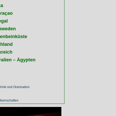
ka
uraçao
egal
chweden
fenbeinküste
chland
kreich
ralien – Ägypten
hnik und Oranisation.
Mannschaften.