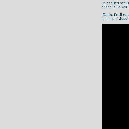
„In der Berliner 
aber auf. So voll 
„Danke für diese
untermalt.“
Josc