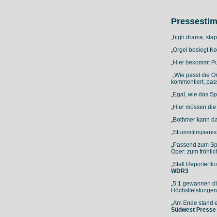
Pressesti
„high drama, sla
„Orgel besiegt K
„Hier bekommt Pu
„Wie passt die Or
kommentiert, pass
„Egal, wie das Sp
„Hier müssen di
„Bothmer kann da
„Stummfilmpianis
„Passend zum Spi
Oper: zum fröhli
„Statt Reporterf
WDR3
„5:1 gewannen di
Höchstleistungen
„Am Ende stand e
Südwest Presse