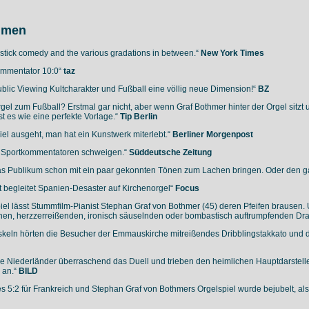
mmen
pstick comedy and the various gradations in between.“
New York Times
ommentator 10:0“
taz
blic Viewing Kultcharakter und Fußball eine völlig neue Dimension!“
BZ
gel zum Fußball? Erstmal gar nicht, aber wenn Graf Bothmer hinter der Orgel sitzt
t es wie eine perfekte Vorlage.“
Tip Berlin
iel ausgeht, man hat ein Kunstwerk miterlebt.“
Berliner Morgenpost
e Sportkommentatoren schweigen.“
Süddeutsche Zeitung
s Publikum schon mit ein paar gekonnten Tönen zum Lachen bringen. Oder den g
t begleitet Spanien-Desaster auf Kirchenorgel“
Focus
el lässt Stummfilm-Pianist Stephan Graf von Bothmer (45) deren Pfeifen brausen
chen, herzzerreißenden, ironisch säuselnden oder bombastisch auftrumpfenden Dr
loskeln hörten die Besucher der Emmauskirche mitreißendes Dribblingstakkato und
e Niederländer überraschend das Duell und trieben den heimlichen Hauptdarstelle
 an.“
BILD
s 5:2 für Frankreich und Stephan Graf von Bothmers Orgelspiel wurde bejubelt, a