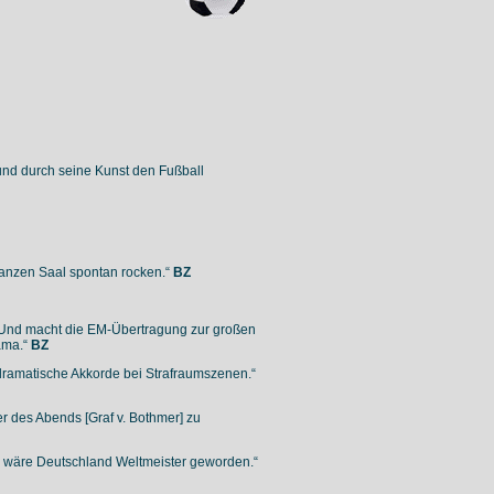
 und durch seine Kunst den Fußball
anzen Saal spontan rocken.“
BZ
. Und macht die EM-Übertragung zur großen
ama.“
BZ
 dramatische Akkorde bei Strafraumszenen.“
r des Abends [Graf v. Bothmer] zu
ls wäre Deutschland Weltmeister geworden.“