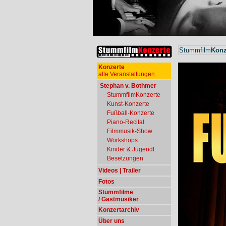
Stummfilm
Konz
Konzerte
alle Veranstaltungen
Stephan v. Bothmer
StummfilmKonzerte
Kunst-Konzerte
Fußball-Konzerte
Piano-Recital
Filmmusik-Show
Workshops
Kinder & Jugendl.
Besetzungen
Videos | Trailer
Fotos
Stummfilme
/ Gastmusiker
Konzertarchiv
Über uns