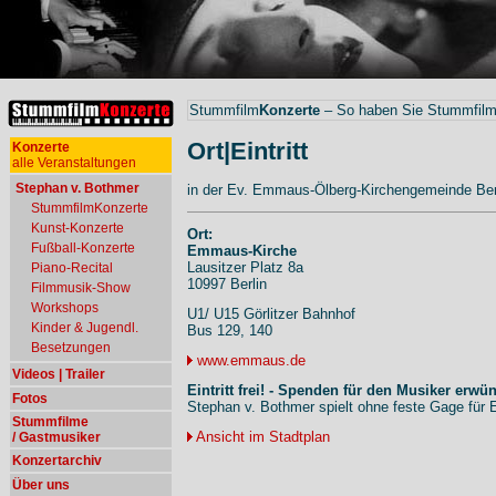
Stummfilm
Konzerte
– So haben Sie Stummfilme
Ort|Eintritt
Konzerte
alle Veranstaltungen
Stephan v. Bothmer
in der
Ev. Emmaus-Ölberg-Kirchengemeinde Ber
StummfilmKonzerte
Kunst-Konzerte
Ort:
Fußball-Konzerte
Emmaus-Kirche
Lausitzer Platz 8a
Piano-Recital
10997 Berlin
Filmmusik-Show
Workshops
U1/ U15 Görlitzer Bahnhof
Kinder & Jugendl.
Bus 129, 140
Besetzungen
www.emmaus.de
Videos | Trailer
Eintritt frei! - Spenden für den Musiker erwü
Fotos
Stephan v. Bothmer spielt ohne feste Gage für 
Stummfilme
Ansicht im Stadtplan
/ Gastmusiker
Konzertarchiv
Über uns