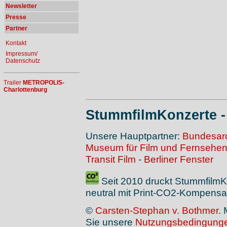
Newsletter
Presse
Partner
Kontakt
Impressum/
Datenschutz
Trailer
METROPOLIS-
Charlottenburg
StummfilmKonzerte 
Unsere Hauptpartner:
Bundesarc
Museum für Film und Fernsehe
Transit Film
-
Berliner Fenster
Seit 2010 druckt Stummfilm
neutral mit Print-CO2-Kompensat
©
Carsten-Stephan v. Bothmer.
M
Sie unsere
Nutzungsbedingung