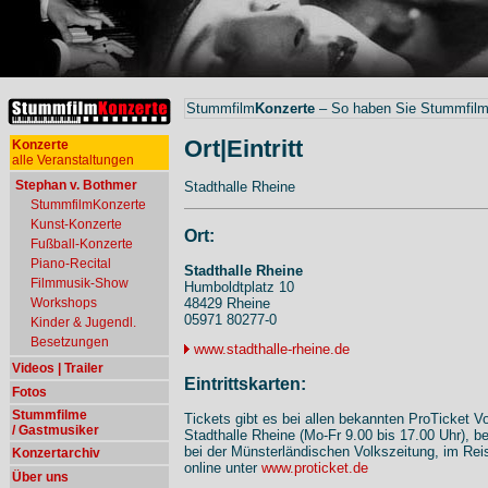
Stummfilm
Konzerte
– So haben Sie Stummfilme
Ort|Eintritt
Konzerte
alle Veranstaltungen
Stephan v. Bothmer
Stadthalle Rheine
StummfilmKonzerte
Kunst-Konzerte
Ort:
Fußball-Konzerte
Piano-Recital
Stadthalle Rheine
Filmmusik-Show
Humboldtplatz 10
Workshops
48429 Rheine
05971 80277-0
Kinder & Jugendl.
Besetzungen
www.stadthalle-rheine.de
Videos | Trailer
Eintrittskarten:
Fotos
Stummfilme
Tickets gibt es bei allen bekannten ProTicket Vo
/ Gastmusiker
Stadthalle Rheine (Mo-Fr 9.00 bis 17.00 Uhr), b
bei der Münsterländischen Volkszeitung, im Reise
Konzertarchiv
online unter
www.proticket.de
Über uns