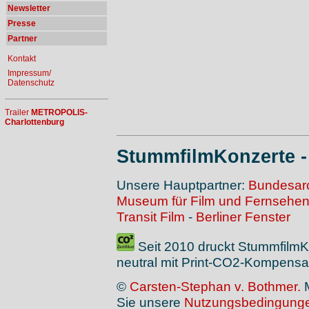
Newsletter
Presse
Partner
Kontakt
Impressum/
Datenschutz
Trailer
METROPOLIS-
Charlottenburg
StummfilmKonzerte 
Unsere Hauptpartner:
Bundesarc
Museum für Film und Fernsehe
Transit Film
-
Berliner Fenster
Seit 2010 druckt Stummfilm
neutral mit Print-CO2-Kompensat
©
Carsten-Stephan v. Bothmer.
M
Sie unsere
Nutzungsbedingung